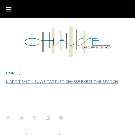
Skip
to
content
HOME
/
MARRIT SMIT NIEUWE PARTNER CHASSE EXECUTIVE SEARCH
Facebook
Twitter
Google+
LinkedIn
Pinterest