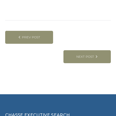
Post
PREV POST
navigation
NEXT POST
CHASSE EXECUTIVE SEARCH