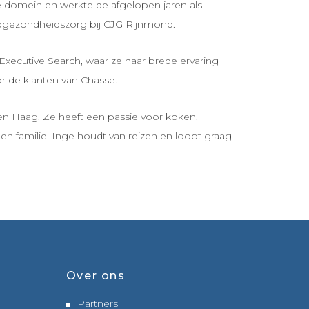
 domein en werkte de afgelopen jaren als
dgezondheidszorg bij CJG Rijnmond.
 Executive Search, waar ze haar brede ervaring
or de klanten van Chasse.
n Haag. Ze heeft een passie voor koken,
en familie. Inge houdt van reizen en loopt graag
Over ons
Partners