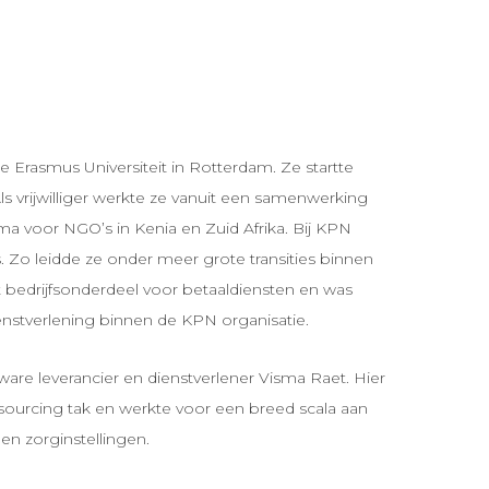
 Erasmus Universiteit in Rotterdam. Ze startte
ls vrijwilliger werkte ze vanuit een samenwerking
 voor NGO’s in Kenia en Zuid Afrika. Bij KPN
s. Zo leidde ze onder meer grote transities binnen
et bedrijfsonderdeel voor betaaldiensten en was
enstverlening binnen de KPN organisatie.
tware leverancier en dienstverlener Visma Raet. Hier
tsourcing tak en werkte voor een breed scala aan
en zorginstellingen.