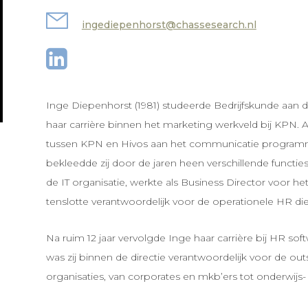
ingediepenhorst@chassesearch.nl
Inge Diepenhorst (1981) studeerde Bedrijfskunde aan de
haar carrière binnen het marketing werkveld bij KPN. A
tussen KPN en Hivos aan het communicatie programma
bekleedde zij door de jaren heen verschillende functie
de IT organisatie, werkte als Business Director voor h
tenslotte verantwoordelijk voor de operationele HR di
Na ruim 12 jaar vervolgde Inge haar carrière bij HR sof
was zij binnen de directie verantwoordelijk voor de ou
organisaties, van corporates en mkb’ers tot onderwijs- 