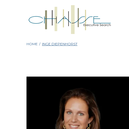
Skip
to
content
HOME
/
INGE DIEPENHORST