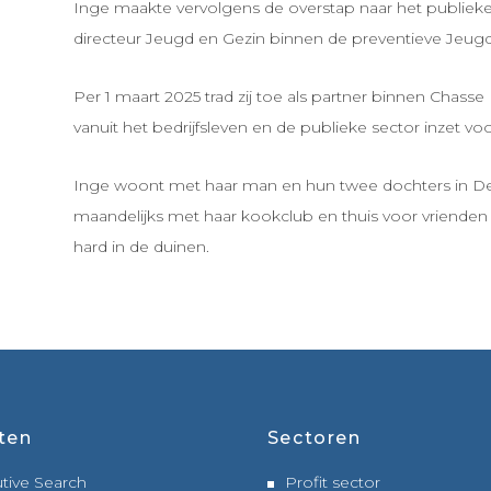
Inge maakte vervolgens de overstap naar het publieke
directeur Jeugd en Gezin binnen de preventieve Jeug
Per 1 maart 2025 trad zij toe als partner binnen Chasse
vanuit het bedrijfsleven en de publieke sector inzet vo
Inge woont met haar man en hun twee dochters in De
maandelijks met haar kookclub en thuis voor vrienden 
hard in de duinen.
ten
Sectoren
tive Search
Profit sector