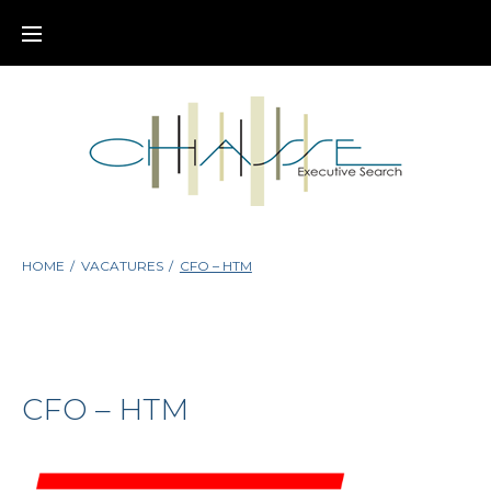
Skip
to
content
HOME
/
VACATURES
/
CFO – HTM
CFO – HTM