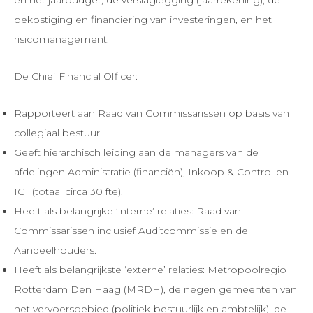
en het jaarbudget, de verslaglegging (jaarrekening), de
bekostiging en financiering van investeringen, en het
risicomanagement.
De Chief Financial Officer:
Rapporteert aan Raad van Commissarissen op basis van
collegiaal bestuur
Geeft hiërarchisch leiding aan de managers van de
afdelingen Administratie (financiën), Inkoop & Control en
ICT (totaal circa 30 fte).
Heeft als belangrijke ‘interne’ relaties: Raad van
Commissarissen inclusief Auditcommissie en de
Aandeelhouders.
Heeft als belangrijkste ‘externe’ relaties: Metropoolregio
Rotterdam Den Haag (MRDH), de negen gemeenten van
het vervoersgebied (politiek-bestuurlijk en ambtelijk), de