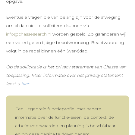
opgave.
Eventuele vragen die van belang zijn voor de afweging
om al dan niet te solliciteren kunnen via
info@chassesearch.nl
worden gesteld. Zo garanderen wij
een volledige en tijdige beantwoording. Beantwoording
volgt in de regel binnen één (werk)dag.
Op de sollicitatie is het privacy statement van Chasse van
toepassing. Meer informatie over het privacy statement
leest u
hier
.
Een uitgebreid functieprofiel met nadere
informatie over de functie-eisen, de context, de
arbeidsvoorwaarden en planning is beschikbaar
en op deze pagina te downloaden: