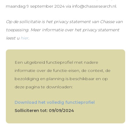
maandag 9 september 2024 via info@chassesearch.nl.
Op de sollicitatie is het privacy statement van Chasse van
toepassing. Meer informatie over het privacy statement
leest u
hier
.
Een uitgebreid functieprofiel met nadere
informatie over de functie-eisen, de context, de
bezoldiging en planning is beschikbaar en op
deze pagina te downloaden:
Download het volledig functieprofiel
Solliciteren tot: 09/09/2024