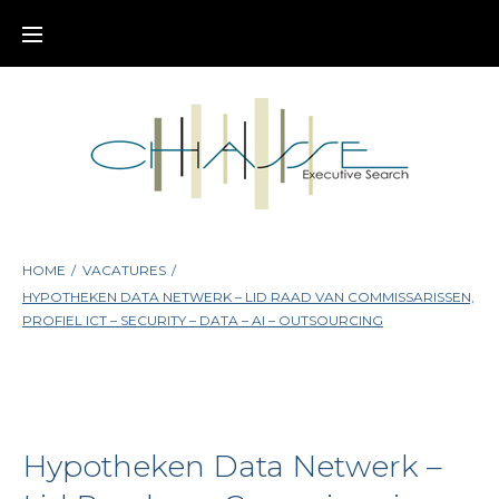
Skip
to
content
HOME
/
VACATURES
/
HYPOTHEKEN DATA NETWERK – LID RAAD VAN COMMISSARISSEN,
PROFIEL ICT – SECURITY – DATA – AI – OUTSOURCING
Hypotheken Data Netwerk –