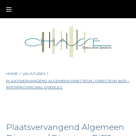
Skip
to
content
HOME
/
VACATURES
/
PLAATSVERVANGEND ALGEMEEN DIRECTEUR / DIRECTEUR BIJ12 –
INTERPROVINCIAAL OVERLEG
Plaatsvervangend Algemeen