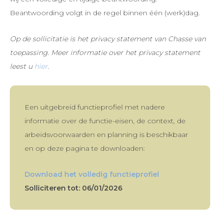
Beantwoording volgt in de regel binnen één (werk)dag.
Op de sollicitatie is het privacy statement van Chasse van
toepassing. Meer informatie over het privacy statement
leest u
hier
.
Een uitgebreid functieprofiel met nadere
informatie over de functie-eisen, de context, de
arbeidsvoorwaarden en planning is beschikbaar
en op deze pagina te downloaden:
Download het volledig functieprofiel
Solliciteren tot: 06/01/2026