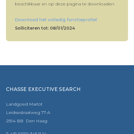
beschikbaar en op deze pagina te downloaden:
Download het volledig functieprofiel
Solliciteren tot: 08/01/2024
CHASSE EXECUTIVE SEARCH
Landgoed Marlot
Leidsestraatweg 77-A
2594 BB Den Haag
T: +31 (0)70 345 11 14