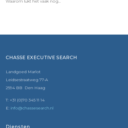
Waarom lukt het vaak nog…
CHASSE EXECUTIVE SEARCH
Landgoed Marlot
Leidsestraatweg 77-A
2594 BB Den Haag
T: +31 (0)70 345 11 14
E:
info@chassesearch.nl
Diensten