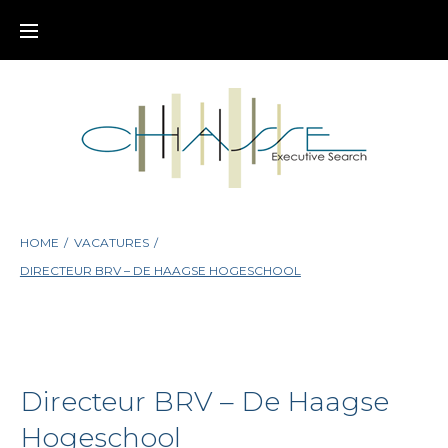
Skip
to
content
HOME
/
VACATURES
/
DIRECTEUR BRV – DE HAAGSE HOGESCHOOL
Directeur BRV – De Haagse
Hogeschool