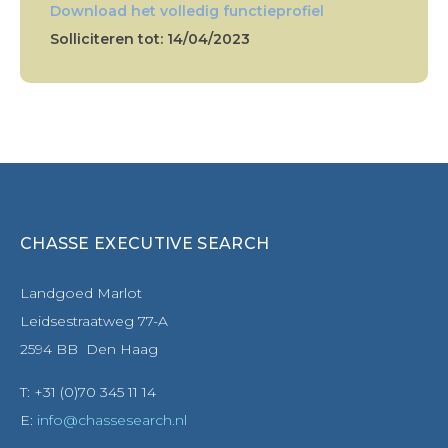
Download het volledig functieprofiel
Solliciteren tot: 14/04/2023
CHASSE EXECUTIVE SEARCH
Landgoed Marlot
Leidsestraatweg 77-A
2594 BB Den Haag
T: +31 (0)70 345 11 14
E:
info@chassesearch.nl