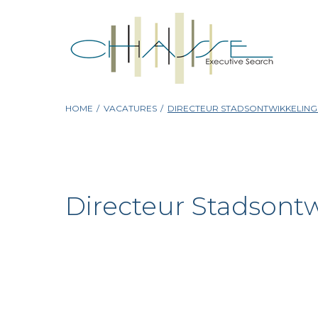
Skip
to
content
HOME
/
VACATURES
/
DIRECTEUR STADSONTWIKKELING
Directeur Stadsont