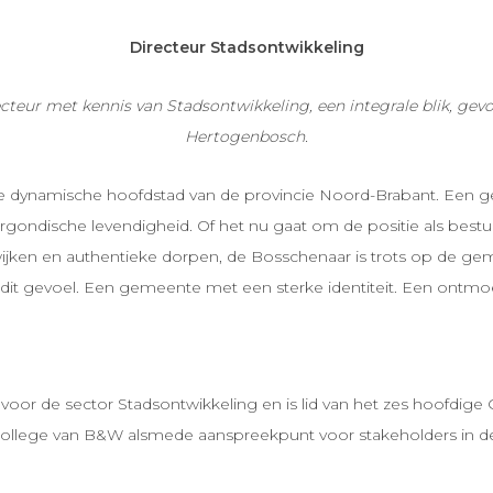
Directeur Stadsontwikkeling
teur met kennis van Stadsontwikkeling, een integrale blik, gevoe
Hertogenbosch.
e dynamische hoofdstad van de provincie Noord-Brabant. Een g
gondische levendigheid. Of het nu gaat om de positie als bestuu
 wijken en authentieke dorpen, de Bosschenaar is trots op de g
dit gevoel. Een gemeente met een sterke identiteit. Een ontmoet
voor de sector Stadsontwikkeling en is lid van het zes hoofdige 
t College van B&W alsmede aanspreekpunt voor stakeholders in