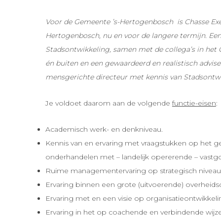
Voor de Gemeente ’s-Hertogenbosch is Chasse Execu
Hertogenbosch, nu en voor de langere termijn. Een
Stadsontwikkeling, samen met de collega’s in het 
én buiten en een gewaardeerd en realistisch advis
mensgerichte directeur met kennis van Stadsontwik
Je voldoet daarom aan de volgende
functie-eisen
:
Academisch werk- en denkniveau.
Kennis van en ervaring met vraagstukken op het g
onderhandelen met – landelijk opererende – vastgo
Ruime managementervaring op strategisch niveau in
Ervaring binnen een grote (uitvoerende) overheid
Ervaring met en een visie op organisatieontwikkeli
Ervaring in het op coachende en verbindende wijz