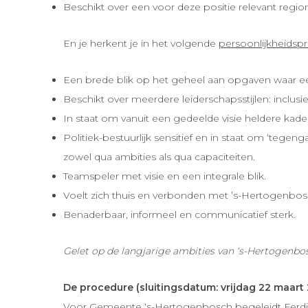
Beschikt over een voor deze positie relevant regionaa
En je herkent je in het volgende
persoonlijkheidspr
Een brede blik op het geheel aan opgaven waar een s
Beschikt over meerdere leiderschapsstijlen: inclusief
In staat om vanuit een gedeelde visie heldere kade
Politiek-bestuurlijk sensitief en in staat om ‘tegeng
zowel qua ambities als qua capaciteiten.
Teamspeler met visie en een integrale blik.
Voelt zich thuis en verbonden met ’s-Hertogenbos
Benaderbaar, informeel en communicatief sterk.
Gelet op de langjarige ambities van ‘s-Hertogenbo
De procedure (sluitingsdatum: vrijdag 22 maart
Voor Gemeente ‘s-Hertogenbosch begeleidt Ferdi de