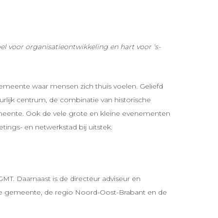
l voor organisatieontwikkeling en hart voor ‘s-
emeente waar mensen zich thuis voelen. Geliefd
rlijk centrum, de combinatie van historische
emeente. Ook de vele grote en kleine evenementen
ings- en netwerkstad bij uitstek.
GMT. Daarnaast is de directeur adviseur en
 de gemeente, de regio Noord-Oost-Brabant en de