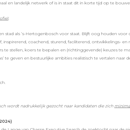
l en landelijk netwerk of is in staat dit in korte tijd op te bouwe
ofiel
:
tad als ‘s-Hertogenbosch voor staat. Blijft oog houden voor de ‘
, inspirerend, coachend, sturend, faciliterend, ontwikkelings- en r
rs te stellen, koers te bepalen en (richtinggevende) keuzes te m
as’ te geven en bestuurlijke ambities realistisch te vertalen naar d
ch.
sch wordt nadrukkelijk gezocht naar kandidaten die zich
minimaa
 2024)
 Lange van Chasse Executive Search de zoektocht naar de nieuw