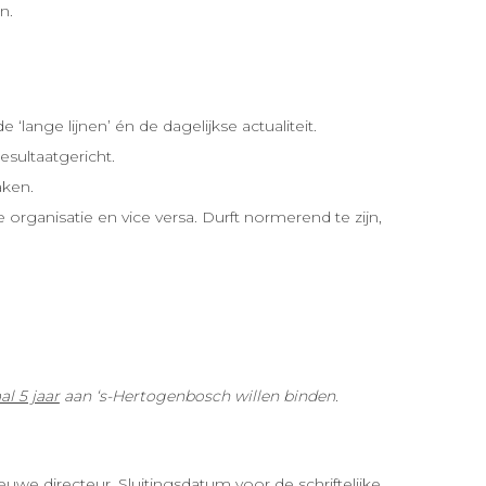
n.
lange lijnen’ én de dagelijkse actualiteit.
esultaatgericht.
aken.
e organisatie en vice versa. Durft normerend te zijn,
l 5 jaar
aan ‘s-Hertogenbosch willen binden.
e directeur. Sluitingsdatum voor de schriftelijke