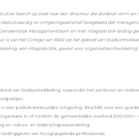
tive Search op zoek naar een directeur die duidelijk vorm en ri
 besluitvaardig en omgevingssensitief boegbeeld dat mensgerich
Gemeentelijk Managementteam en met integrale blik leiding geef
eur is van het College van B&W op het gebied van Stadsontwikkel
keling, een integrale blik, gevoel voor organisatieontwikkeling
ebied van Stadsontwikkeling, waaronder het aansturen en reali
edpartijen.
 een politiek-bestuurlijke omgeving. Beschikt over een goede ‘p
sorganisatie in of rondom de gemeentelijke overheid (100.000+-
ng en cultuur- en leiderschapsverandering.
e leidinggeven aan hoogopgeleide professionals.