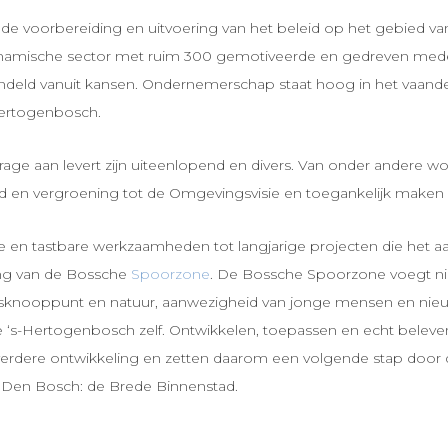
de voorbereiding en uitvoering van het beleid op het gebied va
ynamische sector met ruim 300 gemotiveerde en gedreven medewe
ndeld vanuit kansen. Ondernemerschap staat hoog in het vaandel,
Hertogenbosch.
ge aan levert zijn uiteenlopend en divers. Van onder andere wo
id en vergroening tot de Omgevingsvisie en toegankelijk maken 
e en tastbare werkzaamheden tot langjarige projecten die het aa
ling van de Bossche
Spoorzone
. De Bossche Spoorzone voegt nie
oersknooppunt en natuur, aanwezigheid van jonge mensen en nieu
s-Hertogenbosch zelf. Ontwikkelen, toepassen en echt beleven z
verdere ontwikkeling en zetten daarom een volgende stap door
an Den Bosch: de Brede Binnenstad.