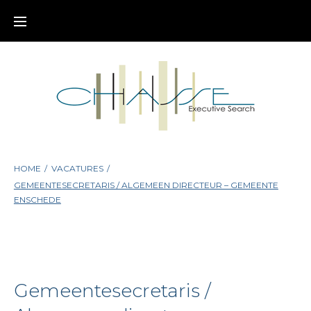
Skip
to
content
HOME
/
VACATURES
/
GEMEENTESECRETARIS / ALGEMEEN DIRECTEUR – GEMEENTE
ENSCHEDE
Gemeentesecretaris /