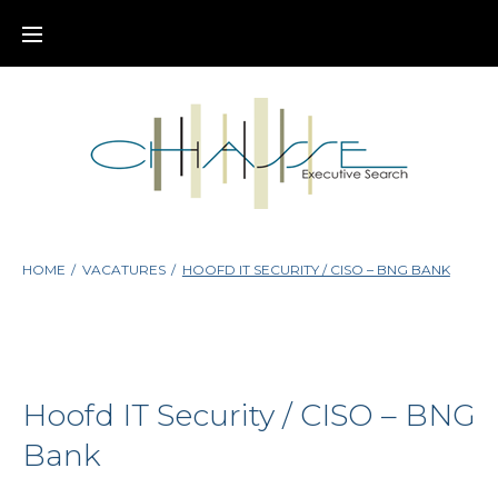
Skip
to
content
HOME
/
VACATURES
/
HOOFD IT SECURITY / CISO – BNG BANK
Hoofd IT Security / CISO – BNG
Bank