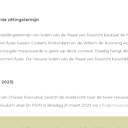
de zittingstermijn
ellingstermijn van leden van de Raad van Toezicht bestaat de hu
omen fusie tussen Codarts Rotterdam en de Willem de Kooning A
gevoegde meerwaarde is gelet op deze context. Daarbij hangt de 
men fusie. De nieuwe leden van de Raad van Toezicht beschikken 
t 2023)
van Chasse Executive Search de zoektocht naar de twee nieuwe 
urriculum vitae (in PDF) is dinsdag 21 maart 2023 via
info@chassese