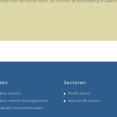
matie over de functie-eisen, de context, de bezoldiging en plan
ten
Sectoren
tive Search
Profit sector
tive Interim Management
Non-profit sector
valuatie Toezichthouders