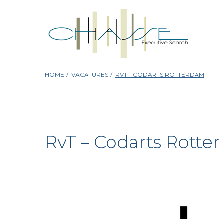
Skip
to
content
HOME
/
VACATURES
/
RVT – CODARTS ROTTERDAM
RvT – Codarts Rott