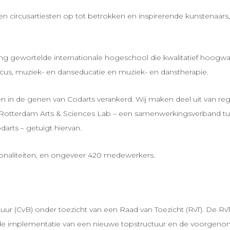
i en circusartiesten op tot betrokken en inspirerende kunstenaars,
ing gewortelde internationale hogeschool die kwalitatief hoogw
rcus, muziek- en danseducatie en muziek- en danstherapie.
itten in de genen van Codarts verankerd. Wij maken deel uit van re
otterdam Arts & Sciences Lab – een samenwerkingsverband tus
ts – getuigt hiervan.
tionaliteiten, en ongeveer 420 medewerkers.
ur (CvB) onder toezicht van een Raad van Toezicht (RvT). De RvT
e de implementatie van een nieuwe topstructuur en de voorgen