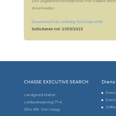
Een uitgebreid functieprofiel met nadere infor
downloaden:
Download het volledig functieprofiel
Solliciteren tot: 21/03/2023
CHASSE EXECUTIVE SEARCH
Diens
Execu
Landgoed Marlot
Execu
Leidsestraatweg 77-A
Zelfe
2594 BB Den Haag