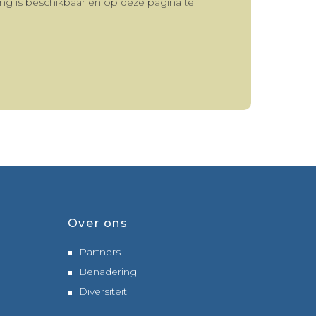
ning is beschikbaar en op deze pagina te
Over ons
Partners
Benadering
Diversiteit