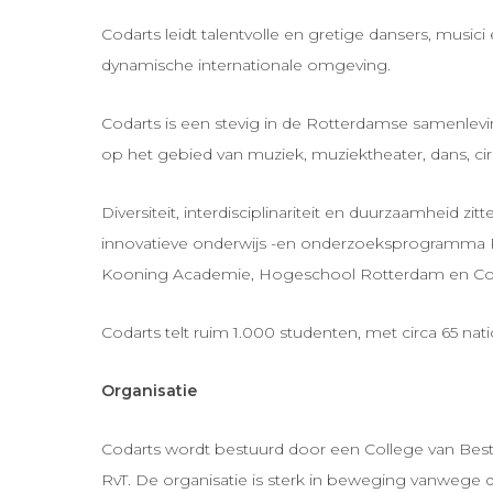
Codarts leidt talentvolle en gretige dansers, music
dynamische internationale omgeving.
Codarts is een stevig in de Rotterdamse samenlev
op het gebied van muziek, muziektheater, dans, ci
Diversiteit, interdisciplinariteit en duurzaamheid z
innovatieve onderwijs -en onderzoeksprogramma R
Kooning Academie, Hogeschool Rotterdam en Codar
Codarts telt ruim 1.000 studenten, met circa 65 na
Organisatie
Codarts wordt bestuurd door een College van Bestu
RvT. De organisatie is sterk in beweging vanweg