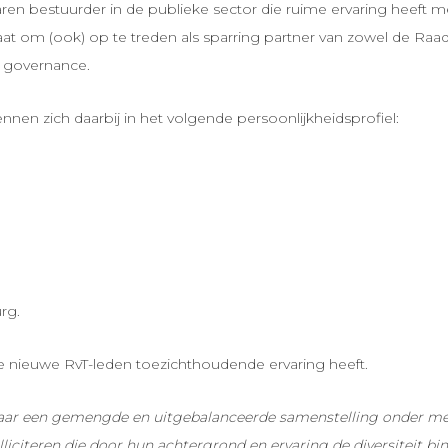
aren bestuurder in de publieke sector die ruime ervaring heeft m
at om (ook) op te treden als sparring partner van zowel de Raad
e governance.
nnen zich daarbij in het volgende persoonlijkheidsprofiel:
rg.
ee nieuwe RvT-leden toezichthoudende ervaring heeft.
ar een gemengde en uitgebalanceerde samenstelling onder meer qu
iciteren die door hun achtergrond en ervaring de diversiteit bin