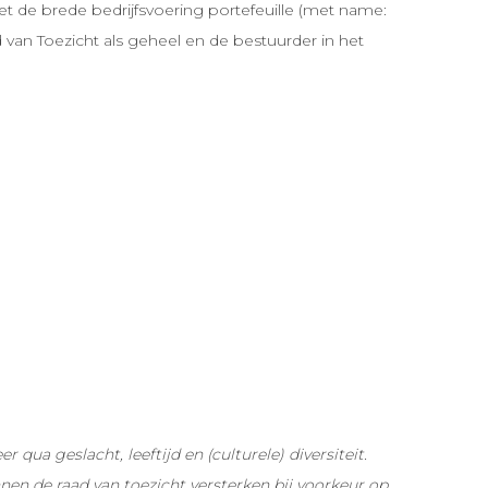
et de brede bedrijfsvoering portefeuille (met name:
 van Toezicht als geheel en de bestuurder in het
a geslacht, leeftijd en (culturele) diversiteit.
nen de raad van toezicht versterken bij voorkeur op