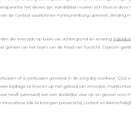
nsparantie het devies zijn. Kandidaten voelen zich thuis in deze 
iteit van de context waarbinnen Fonteynenburg opereert. Binding
eden die enerzijds op basis van achtergrond en ervaring
individue
et geheel van het team van de Raad van Toezicht. Daarom gelden
werkzaam of is werkzaam geweest in de zorg (bij voorkeur: GGz)
r een bijdrage te leveren op het gebied van innovatie, marktontwi
maar heeft (uiteraard) wel een duidelijke visie op en gevoel voor
n innovatieve blik te brengen passend bij context en kleinschali