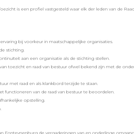
ezicht is een profiel vastgesteld waar elk der leden van de Raa
ervaring bij voorkeur in maatschappelijke organisaties.
de stichting.
ntinuïteit aan een organisatie als de stichting stellen.
ad van toezicht en raad van bestuur ofwel bekend zijn met de o
uur met raad en als klankbord terzijde te staan.
t functioneren van de raad van bestuur te beoordelen.
fhankelijke opstelling.
.
 van Fonteynenburg de vergaderingen van en onderlinge omgang