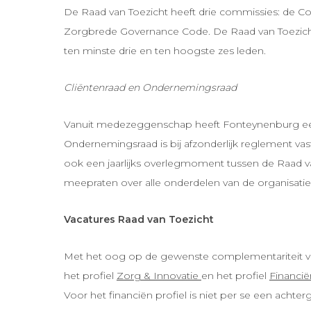
De Raad van Toezicht heeft drie commissies: de 
Zorgbrede Governance Code. De Raad van Toezicht b
ten minste drie en ten hoogste zes leden.
Cliëntenraad en Ondernemingsraad
Vanuit medezeggenschap heeft Fonteynenburg een 
Ondernemingsraad is bij afzonderlijk reglement v
ook een jaarlijks overlegmoment tussen de Raad va
meepraten over alle onderdelen van de organisatie
Vacatures Raad van Toezicht
Met het oog op de gewenste complementariteit va
het profiel
Zorg & Innovatie
en het profiel
Financië
Voor het financiën profiel is niet per se een achter