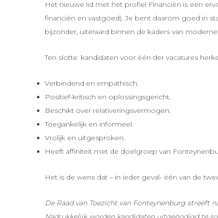
Het nieuwe lid met het profiel Financiën is een erv
financiën en vastgoed). Je bent daarom goed in sta
bijzonder, uiteraard binnen de kaders van modern
Ten slotte: kandidaten voor één der vacatures herke
Verbindend en empathisch.
Positief-kritisch en oplossingsgericht.
Beschikt over relativeringsvermogen.
Toegankelijk en informeel.
Vrolijk en uitgesproken.
Heeft affiniteit met de doelgroep van Fonteynenbu
Het is de wens dat – in ieder geval- één van de tw
De Raad van Toezicht van Fonteynenburg streeft na
Nadrukkelijk worden kandidaten uitgenodigd te soll