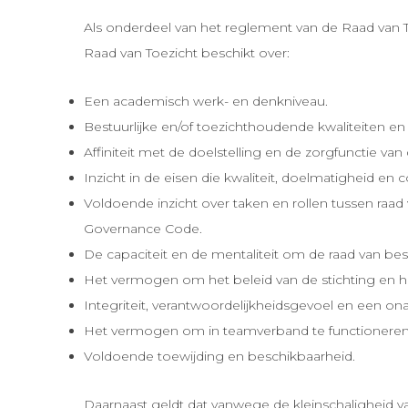
Als onderdeel van het reglement van de Raad van To
Raad van Toezicht beschikt over:
Een academisch werk- en denkniveau.
Bestuurlijke en/of toezichthoudende kwaliteiten en 
Affiniteit met de doelstelling en de zorgfunctie van 
Inzicht in de eisen die kwaliteit, doelmatigheid en co
Voldoende inzicht over taken en rollen tussen ra
Governance Code.
De capaciteit en de mentaliteit om de raad van best
Het vermogen om het beleid van de stichting en he
Integriteit, verantwoordelijkheidsgevoel en een ona
Het vermogen om in teamverband te functioneren
Voldoende toewijding en beschikbaarheid.
Daarnaast geldt dat vanwege de kleinschaligheid