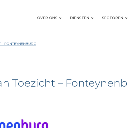
OVER ONS
DIENSTEN
SECTOREN
T – FONTEYNENBURG
n Toezicht – Fonteynen