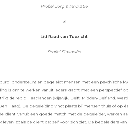
Profiel Zorg & Innovatie
&
Lid Raad van Toezicht
Profiel Financiën
nburg) ondersteunt en begeleidt mensen met een psychische kw
ling is om te werken vanuit ieders kracht met een perspectief op
rijkt de regio Haaglanden (Rijswijk, Delft, Midden-Delfland, W
Den Haag). De begeleiding vindt plaats bij mensen thuis of o
de cliënt, vanuit een goede match met de begeleider, werken aa
k leven, zoals de cliënt dat zelf voor zich ziet. De begeleiders