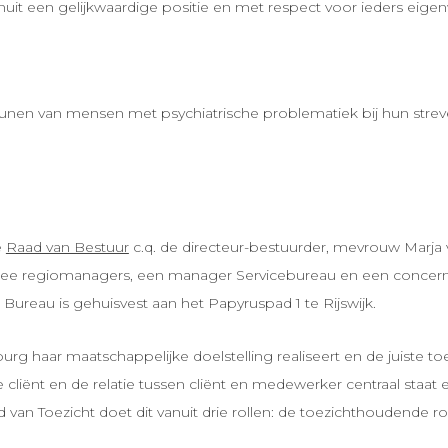
nuit een gelijkwaardige positie en met respect voor ieders eige
nen van mensen met psychiatrische problematiek bij hun streven 
e
Raad van Bestuur
c.q. de directeur-bestuurder, mevrouw Marja v
ee regiomanagers, een manager Servicebureau en een concern c
 Bureau is gehuisvest aan het Papyruspad 1 te Rijswijk.
urg haar maatschappelijke doelstelling realiseert en de juiste
 de cliënt en de relatie tussen cliënt en medewerker centraal sta
van Toezicht doet dit vanuit drie rollen: de toezichthoudende ro