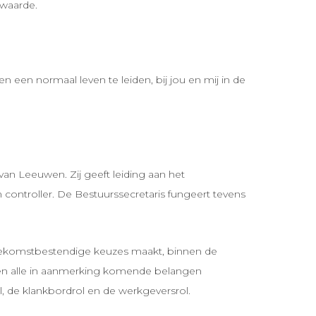
nwaarde.
een normaal leven te leiden, bij jou en mij in de
an Leeuwen. Zij geeft leiding aan het
ontroller. De Bestuurssecretaris fungeert tevens
 toekomstbestendige keuzes maakt, binnen de
at en alle in aanmerking komende belangen
l, de klankbordrol en de werkgeversrol.