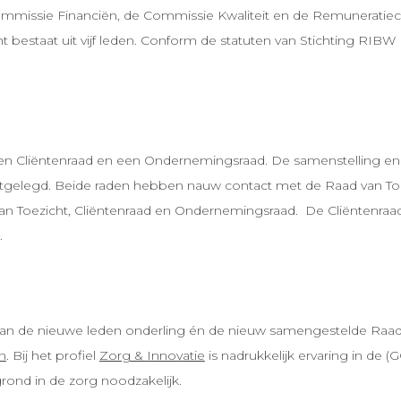
Commissie Financiën, de Commissie Kwaliteit en de Remuneratie
estaat uit vijf leden. Conform de statuten van Stichting RIBW
Cliëntenraad en een Ondernemingsraad. De samenstelling en or
astgelegd. Beide raden hebben nauw contact met de Raad van T
n Toezicht, Cliëntenraad en Ondernemingsraad. De Cliëntenraad 
.
n de nieuwe leden onderling én de nieuw samengestelde Raad v
n
. Bij het profiel
Zorg & Innovatie
is nadrukkelijk ervaring in de 
grond in de zorg noodzakelijk.