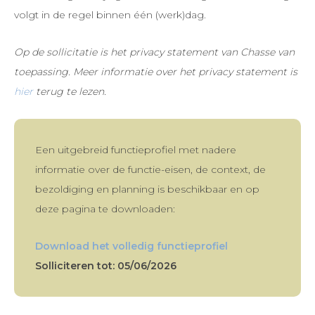
volgt in de regel binnen één (werk)dag.
Op de sollicitatie is het privacy statement van Chasse van
toepassing. Meer informatie over het privacy statement is
hier
terug te lezen.
Een uitgebreid functieprofiel met nadere
informatie over de functie-eisen, de context, de
bezoldiging en planning is beschikbaar en op
deze pagina te downloaden:
Download het volledig functieprofiel
Solliciteren tot: 05/06/2026