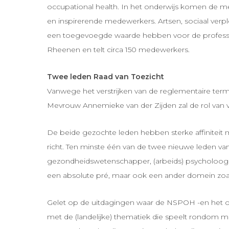
occupational health. In het onderwijs komen de m
en inspirerende medewerkers. Artsen, sociaal ver
een toegevoegde waarde hebben voor de professi
Rheenen en telt circa 150 medewerkers.
Twee leden Raad van Toezicht
Vanwege het verstrijken van de reglementaire termi
Mevrouw Annemieke van der Zijden zal de rol van 
De beide gezochte leden hebben sterke affiniteit
richt. Ten minste één van de twee nieuwe leden van
gezondheidswetenschapper, (arbeids) psycholoog of
een absolute pré, maar ook een ander domein zoa
Gelet op de uitdagingen waar de NSPOH -en het ond
met de (landelijke) thematiek die speelt rondom 