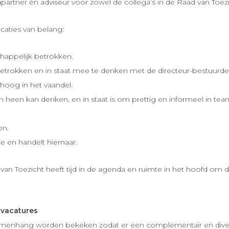
artner én adviseur voor zowel de collega’s in de Raad van Toezic
caties van belang:
chappelijk betrokken.
etrokken en in staat mee te denken met de directeur-bestuurde
 hoog in het vaandel.
 heen kan denken, en in staat is om prettig en informeel in te
en.
 en handelt hiernaar.
ad van Toezicht heeft tijd in de agenda en ruimte in het hoofd 
vacatures
menhang worden bekeken zodat er een complementair en divers