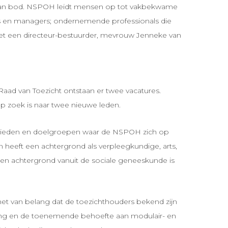
es aan bod. NSPOH leidt mensen op tot vakbekwame
ers en managers; ondernemende professionals die
t een directeur-bestuurder, mevrouw Jenneke van
Raad van Toezicht ontstaan er twee vacatures.
p zoek is naar twee nieuwe leden.
gebieden en doelgroepen waar de NSPOH zich op
n heeft een achtergrond als verpleegkundige, arts,
Een achtergrond vanuit de sociale geneeskunde is
het van belang dat de toezichthouders bekend zijn
ering en de toenemende behoefte aan modulair- en