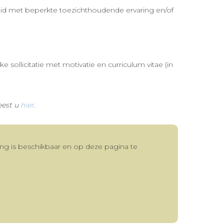
 lid met beperkte toezichthoudende ervaring en/of
sollicitatie met motivatie en curriculum vitae (in
eest u
hier
.
ning is beschikbaar en op deze pagina te