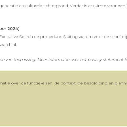
neratie en culturele achtergrond. Verder is er ruimte voor een
ber 2024)
utive Search de procedure. Sluitingsdatum voor de schriftelijke 
earch.nl.
asse van toepassing. Meer informatie over het privacy statement l
matie over de functie-eisen, de context, de bezoldiging en plan