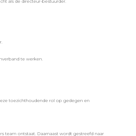
ht als de directeur-bestuurder.
r.
amverband te werken.
om deze toezichthoudende rol op gedegen en
 team ontstaat. Daarnaast wordt gestreefd naar