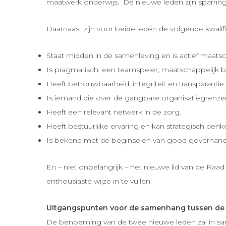
maatwerk onderwijs. De nieuwe leden zijn sparringp
Daarnaast zijn voor beide leden de volgende kwalifi
Staat midden in de samenleving en is actief maats
Is pragmatisch, een teamspeler, maatschappelijk b
Heeft betrouwbaarheid, integriteit en transparantie
Is iemand die over de gangbare organisatiegrenzen
Heeft een relevant netwerk in de zorg.
Heeft bestuurlijke ervaring en kan strategisch denk
Is bekend met de beginselen van good governance
En – niet onbelangrijk – het nieuwe lid van de Ra
enthousiaste wijze in te vullen.
Uitgangspunten voor de samenhang tussen de 
De benoeming van de twee nieuwe leden zal in sa