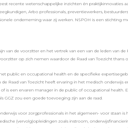
eest recente wetenschappelijke inzichten én praktijkinnovati
pleegkundigen, Arbo professionals, preventiewerkers, bestuurd
onele onderneming waar zij werken. NSPOH is een stichting me
jn van de voorzitter en het vertrek van een van de leden van de 
voorzitter op zich nemen waardoor de Raad van Toezicht thans o
 met public en occupational health en de specifieke expertise
 de Raad van Toezicht heeft ervaring in het medisch onderwijs e
 is een ervaren manager in de public of occupational health. 
ls GGZ zou een goede toevoeging zijn aan de raad.
erwijs voor zorgprofessionals in het algemeen- voor staan is 
medische (vervolg)opleidingen zoals instroom, onderwijsfinanci