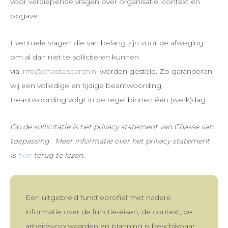
voor verdiepende vragen over organisatie, context en
opgave.
Eventuele vragen die van belang zijn voor de afweging
om al dan niet te solliciteren kunnen
via
info@chassesearch.nl
worden gesteld. Zo garanderen
wij een volledige en tijdige beantwoording.
Beantwoording volgt in de regel binnen één (werk)dag.
Op de sollicitatie is het privacy statement van Chasse van
toepassing.
Meer informatie over het privacy statement
is
hier
terug te lezen.
Een uitgebreid functieprofiel met nadere
informatie over de functie-eisen, de context, de
arbeidsvoorwaarden en planning is beschikbaar