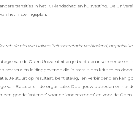
ere transities in het ICT-landschap en huisvesting. De Universit
an het Instellingsplan.
arch de nieuwe Universiteitssecretaris: verbindend, organisaties
tegie van de Open Universiteit en je bent een inspirerende en i
 adviseur én leidinggevende die in staat is om kritisch en door
tie. Je stuurt op resultaat, bent stevig, en verbindend en kan go
llege van Bestuur en de organisatie. Door jouw optreden en hande
r een goede ‘antenne’ voor de ‘onderstroom’ en voor de Open Un