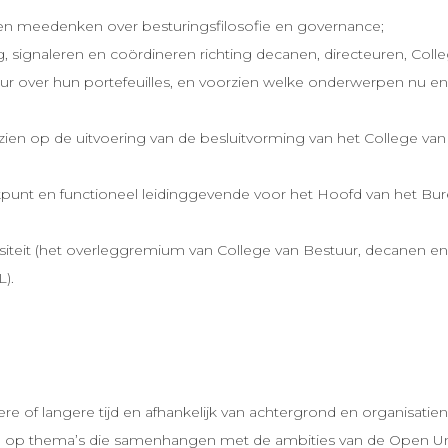
 en meedenken over besturingsfilosofie en governance;
g, signaleren en coördineren richting decanen, directeuren, Coll
 over hun portefeuilles, en voorzien welke onderwerpen nu en
zien op de uitvoering van de besluitvorming van het College van
unt en functioneel leidinggevende voor het Hoofd van het Bur
eit (het overleggremium van College van Bestuur, decanen en 
L).
tere of langere tijd en afhankelijk van achtergrond en organisat
cten op thema’s die samenhangen met de ambities van de Open Un