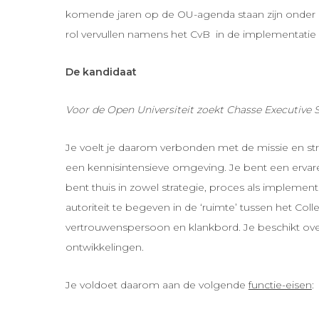
komende jaren op de OU-agenda staan zijn onder and
rol vervullen namens het CvB in de implementatie v
De kandidaat
Voor de Open Universiteit zoekt Chasse Executive Se
Je voelt je daarom verbonden met de missie en stra
een kennisintensieve omgeving. Je bent een ervaren
bent thuis in zowel strategie, proces als implementa
autoriteit te begeven in de ‘ruimte’ tussen het Co
vertrouwenspersoon en klankbord. Je beschikt ove
ontwikkelingen.
Je voldoet daarom aan de volgende
functie-eisen
: