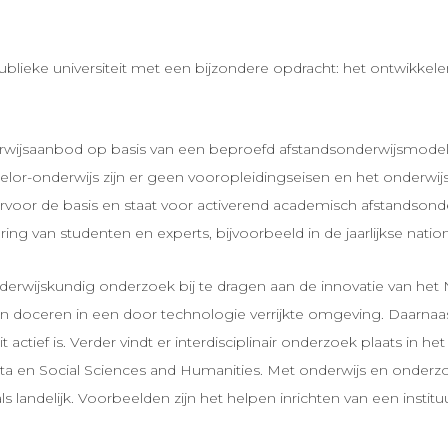
, publieke universiteit met een bijzondere opdracht: het ontwik
wijsaanbod op basis van een beproefd afstandsonderwijsmodel, v
elor-onderwijs zijn er geen vooropleidingseisen en het onderwijs 
ervoor de basis en staat voor activerend academisch afstandsonderw
ing van studenten en experts, bijvoorbeeld in de jaarlijkse nati
onderwijskundig onderzoek bij te dragen aan de innovatie van het
en doceren in een door technologie verrijkte omgeving. Daarnaa
ctief is. Verder vindt er interdisciplinair onderzoek plaats in
ta en Social Sciences and Humanities. Met onderwijs en onderz
s landelijk. Voorbeelden zijn het helpen inrichten van een instit