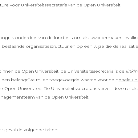
ature voor
Universiteitssecretaris van de Open Universiteit
.
langrijk onderdeel van de functie is om als ‘kwartiermaker’ invull
e bestaande organisatiestructuur en op een wijze die de realisati
binnen de Open Universiteit: de Universiteitssecretaris is de
linki
rom een belangrijke rol en toegevoegde waarde voor de
gehele uni
e Open Universiteit. De Universiteitssecretaris vervult deze rol al
 Managementteam van de Open Universiteit.
eder geval de volgende taken: