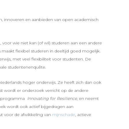
kelen, innoveren en aanbieden van open academisch
oor wie niet kan (of wil) studeren aan een andere
maakt flexibel studeren in deeltijd goed mogelijk.
ijs, met veel flexibiliteit voor studenten. De
onale studentenenquête.
 Nederlands hoger onderwijs. Ze heeft zich dan ook
st wordt er onderzoek verricht op de andere
 het programma
Innovating for Resilience
, en neemt
oek wordt ook actief bijgedragen aan
uut voor de afwikkeling van
mijnschade
, actieve