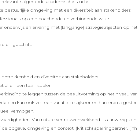
n relevante afgeronde academische studie.
 bestuurlijke omgeving met een diversiteit aan stakeholders.
ofessionals op een coachende en verbindende wijze.
 onderwijs en ervaring met (langjarige) strategietrajecten op he
d en geschrift.
 betrokkenheid en diversiteit aan stakeholders.
itief en een teamspeler.
e verbinding te leggen tussen de besluitvorming op het niveau va
en en kan ook zelf een variatie in stijlsoorten hanteren afgeste
ptueel vermogen.
 vaardigheden. Van nature vertrouwenwekkend. Is aanwezig zond
ij de opgave, omgeving en context: (kritisch) sparringpartner, (i