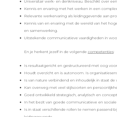
Universitair werk- en denkniveau. Beschikt over ee
Kennis en ervaring met het werken in een complexe
Relevante werkervaring als leidinggevende aan pr
Kennis van en ervaring met de wereld van het hoger
en samenwerking.
Uitstekende communicatieve vaardigheden in woor
En je herkent jezelf in de volgende
competenties
:
Is resultaatgericht en gestructureerd met oog voor
Houdt overzicht en is autonoom. Is organisatiesens
Is van nature verbindend en inhoudelijk in staat d
Kan overweg met veel stijlsoorten en persoonlijkhed
Goed ontwikkeld strategisch, analytisch en conce
In het bezit van goede communicatieve en sociale
Is in staat verschillende rollen te nemen passend b
leidinggevende.