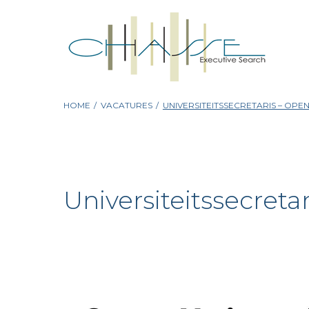
Skip
to
content
HOME
/
VACATURES
/
UNIVERSITEITSSECRETARIS – OPEN
Universiteitssecreta