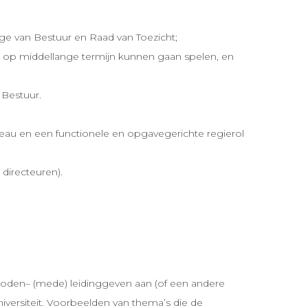
ege van Bestuur en Raad van Toezicht;
 op middellange termijn kunnen gaan spelen, en
 Bestuur.
eau en een functionele en opgavegerichte regierol
directeuren).
ienoden– (mede) leidinggeven aan (of een andere
iversiteit. Voorbeelden van thema’s die de