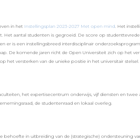
even in het
Instellingsplan 2023-2027 Met open mind
. Het inste
et. Het aantal studenten is gegroeid. De score op studenttevred
rkt en er is een instellingsbreed interdisciplinair onderzoekspr
ap. De komende jaren richt de Open Universiteit zich op het ver
het versterken van de unieke positie in het universitair stelsel.
ulteiten, het expertisecentrum onderwijs, vijf diensten en twee
rnemingsraad, de studentenraad en lokaal overleg.
e behoefte in uitbreiding van de (strategische) ondersteuning va